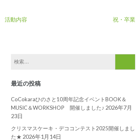
投
活動内容
祝・卒業
稿
ナ
ビ
検
索:
ゲ
ー
最近の投稿
シ
CoCokaraひのさと10周年記念イベントBOOK＆
ョ
2026年7月
MUSIC＆WORKSHOP 開催しました♪
23日
ン
クリスマスケーキ・デココンテスト2025開催しまし
2026年1月14日
た★