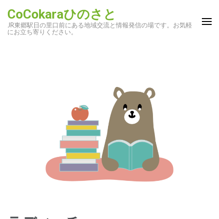
コ
CoCokaraひのさと
ン
JR東郷駅日の里口前にある地域交流と情報発信の場です。お気軽
テ
にお立ち寄りください。
ン
ツ
へ
ス
キ
ッ
プ
(Enter
を
押
す)